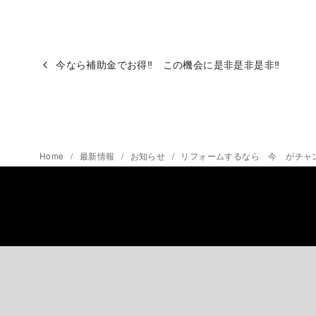
今なら補助金でお得‼ この機会に是非是非是非‼
Home
最新情報
お知らせ
リフォームするなら 今 がチャ